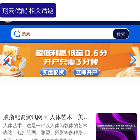
-->
翔云优配 相关话题
搜索
股指配资资讯网 画人体艺术：美炸了卖71万，丑爆了却卖649万！专家：放大7倍再看
人体艺术，这是一种以人体为载体的艺术
表达，包括绘画、雕塑、摄影等多种形
式。很多人对这种艺术存在固有偏见，总