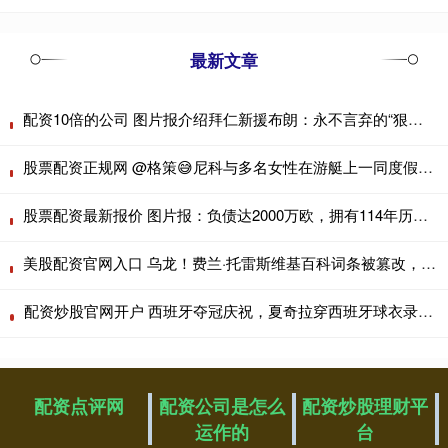
最新文章
配资10倍的公司 图片报介绍拜仁新援布朗：永不言弃的“狠角色”，从小是梅西球迷
股票配资正规网 @格策😅尼科与多名女性在游艇上一同度假，但他的女友不在其中
股票配资最新报价 图片报：负债达2000万欧，拥有114年历史的布雷西亚宣告破产
美股配资官网入口 乌龙！费兰·托雷斯维基百科词条被篡改，显示下赛季加盟利物浦
配资炒股官网开户 西班牙夺冠庆祝，夏奇拉穿西班牙球衣录视频送祝贺
配资点评网
配资公司是怎么
配资炒股理财平
运作的
台