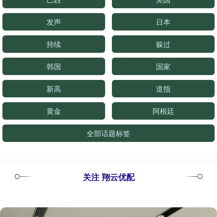
发声
日本
持续
躲过
韩国
国家
新高
道指
黄金
阿根廷
全部话题标签
关注 翔云优配