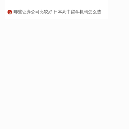
​哪些证券公司比较好 日本高中留学机构怎么选？深度解析升学规划与靠谱中介甄别指南
5