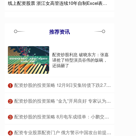
线上配资股票 浙江女高管连续10年自制Excel表，发现长结节后火速就诊查出乳腺癌，当事人：感谢那个“爱较真”的自己
推荐资讯
配资炒股利息 破晓东方：张嘉
译抢了特型演员谷伟的饭碗，
还搞砸了
​配资炒股的投资策略 12月9日安集转债下跌2.73%，转股溢价率17.55%
1
​配资炒股的投资策略 “金九”开局良好 专家认为楼市活跃度或将迎来阶段性回升
2
​配资炒股的投资策略 8月电车成绩单：小鹏交付量同比增长169%，蔚来交付3.13万台创历史新高，小米交付再超3万台
3
​配资专业股票配资门户 俄方警示中国攻台前提：先瘫痧美军西太平洋基地
4