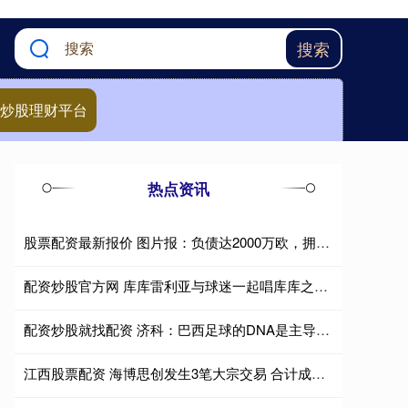
搜索
炒股理财平台
热点资讯
股票配资最新报价 图片报：负债达2000万欧，拥有114年历史的布雷西亚宣告破产
配资炒股官方网 库库雷利亚与球迷一起唱库库之歌：哈兰德颤抖吧，库库来了
配资炒股就找配资 济科：巴西足球的DNA是主导比赛，但他们将控球权让给挪威
江西股票配资 海博思创发生3笔大宗交易 合计成交6673.80万元