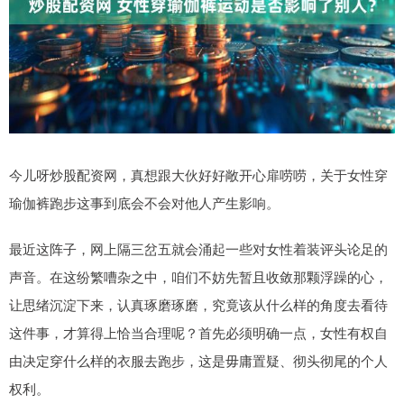
今儿呀炒股配资网，真想跟大伙好好敞开心扉唠唠，关于女性穿
瑜伽裤跑步这事到底会不会对他人产生影响。
最近这阵子，网上隔三岔五就会涌起一些对女性着装评头论足的
声音。在这纷繁嘈杂之中，咱们不妨先暂且收敛那颗浮躁的心，
让思绪沉淀下来，认真琢磨琢磨，究竟该从什么样的角度去看待
这件事，才算得上恰当合理呢？首先必须明确一点，女性有权自
由决定穿什么样的衣服去跑步，这是毋庸置疑、彻头彻尾的个人
权利。