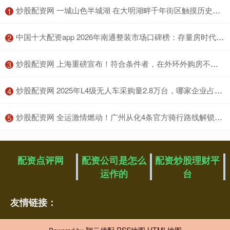
​炒股配资网 一城山色半城湖 在大明湖畔千年街区触摸历史痕迹
1
​中国十大配资app 2026年南通整装市场口碑榜：存量房时代，破解“放心装”难题
2
​炒股配资网 上海重磅宣布！符合条件者，在外环外购房不限套数
3
​炒股配资网 2025年L4级无人车采购量2.8万台，哪家企业占比最多?
4
​炒股配资网 全运激情燃动！广州从化4条官方骑行路线解锁山水与运动之美
5
配资点评网
配资公司是怎么
配资炒股理财平
运作的
台
友情链接：