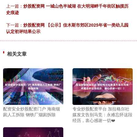
上一篇：
炒股配资网 一城山色半城湖 在大明湖畔千年街区触摸历
史痕迹
下一篇：
炒股配资网 【公示】佳木斯市郊区2025年省一类幼儿园
认定初评结果公示
相关文章
配资安全炒股配资门户 海南烟
专业炒股配资平台 加拉格尔社
囱人工拆除 钢铁厂烟囱拆除
媒发文告别马竞：永难忘怀这段
经历，衷心感谢一切❤️