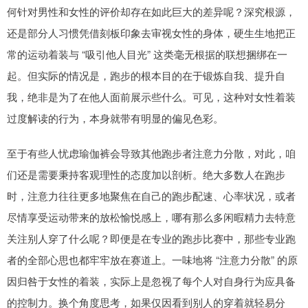
何针对男性和女性的评价却存在如此巨大的差异呢？深究根源，
还是部分人习惯凭借刻板印象去审视女性的身体，硬生生地把正
常的运动着装与 “吸引他人目光” 这类毫无根据的联想捆绑在一
起。但实际的情况是，跑步的根本目的在于锻炼自我、提升自
我，绝非是为了在他人面前展示些什么。可见，这种对女性着装
过度解读的行为，本身就带有明显的偏见色彩。
至于有些人忧虑瑜伽裤会导致其他跑步者注意力分散，对此，咱
们还是需要秉持客观理性的态度加以剖析。绝大多数人在跑步
时，注意力往往更多地聚焦在自己的跑步配速、心率状况，或者
尽情享受运动带来的放松愉悦感上，哪有那么多闲暇精力去特意
关注别人穿了什么呢？即便是在专业的跑步比赛中，那些专业跑
者的全部心思也都牢牢放在赛道上。一味地将 “注意力分散” 的原
因归咎于女性的着装，实际上是忽视了每个人对自身行为应具备
的控制力。换个角度思考，如果仅因看到别人的穿着就轻易分