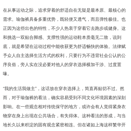
在从事运动之际，追求穿着的舒适自在无疑是最本原、最核心的
需求。瑜伽裤具备多重优势，既轻便又透气，而且弹性极佳。也
正因为这些出色的特性，不少人热衷于穿着它去跑步或健身。这
和挑选一双贴合脚感、支撑性强的运动鞋本质毫无二致，说到
底，就是希望在运动过程中能收获更为舒适畅快的体验。法律赋
予众人自主选择生活方式的权利，只要行为不违背社会公认的公
序良俗，旁人实在没必要对他人的穿衣选择横加干涉、过度置
喙。
“我的生活我做主”，这话放在穿衣选择上，简直再贴切不过。然
而，对于瑜伽裤的看法，确实容易受到不同文化环境因素的深刻
影响。在一些观念相对传统保守的地方，或许会有人觉得紧身衣
物穿在身上出现在公共场合，有失得体。这种看法的形成，与当
地长久以来积淀的固有观念紧密相连。但在诸如上海这样繁华开