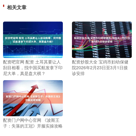
相关文章
配资吧官网 配资 土耳其要让人
配资炒股大全 宝鸡市妇幼保健
刮目相看，找中国买航发拿下印
院2026年2月23日至3月1日接
尼大单，真是盘大棋？
诊安排
配资门户网中心官网 《波斯王
子：失落的王冠》开服实操攻略